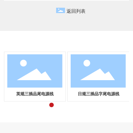
返回列表
相关产品
英规三插品尾电源线
日规三插品字尾电源线
韩